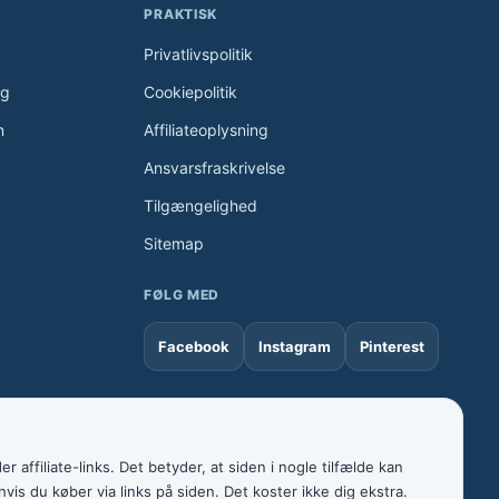
PRAKTISK
Privatlivspolitik
ng
Cookiepolitik
n
Affiliateoplysning
Ansvarsfraskrivelse
Tilgængelighed
Sitemap
FØLG MED
Facebook
Instagram
Pinterest
 affiliate-links. Det betyder, at siden i nogle tilfælde kan
is du køber via links på siden. Det koster ikke dig ekstra.