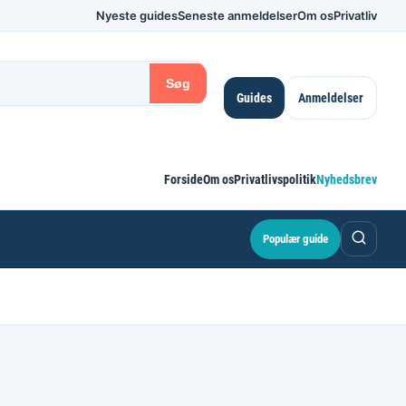
Nyeste guides
Seneste anmeldelser
Om os
Privatliv
Søg
Guides
Anmeldelser
Forside
Om os
Privatlivspolitik
Nyhedsbrev
Populær guide