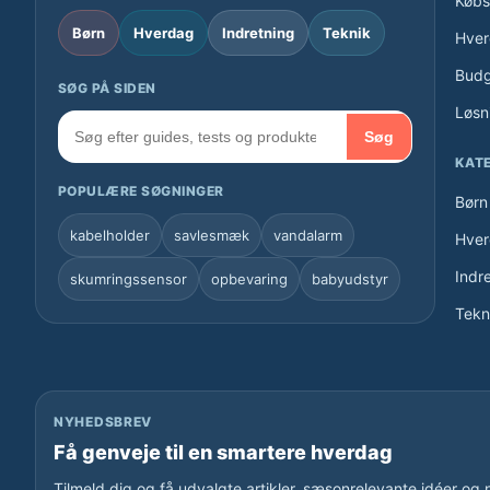
Købs
Børn
Hverdag
Indretning
Teknik
Hver
Budg
SØG PÅ SIDEN
Løsn
Søg
KAT
POPULÆRE SØGNINGER
Børn
kabelholder
savlesmæk
vandalarm
Hve
Indr
skumringssensor
opbevaring
babyudstyr
Tekn
NYHEDSBREV
Få genveje til en smartere hverdag
Tilmeld dig og få udvalgte artikler, sæsonrelevante idéer og 