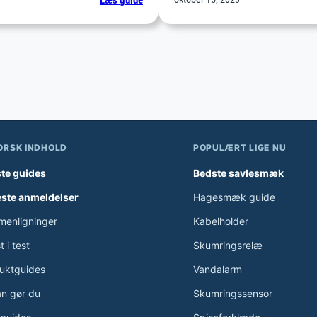
Læs guide
lukninger?
Vandalarm
der
giver
dig
ro
i
sindet
ORSK INDHOLD
POPULÆRT LIGE NU
te guides
Bedste savlesmæk
ste anmeldelser
Hagesmæk guide
enligninger
Kabelholder
 i test
Skumringsrelæ
uktguides
Vandalarm
n gør du
Skumringssensor