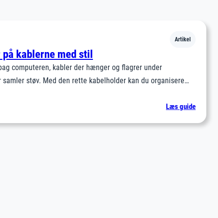
Artikel
 på kablerne med stil
bag computeren, kabler der hænger og flagrer under
er samler støv. Med den rette kabelholder kan du organisere…
:
Læs guide
Kabelho
Hold
styr
på
kablern
med
stil