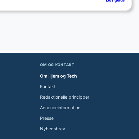
Læs guide
Hages
–
Favorit
til
mindre
rod
ved
måltide
OM OG KONTAKT
Om Hjem og Tech
Kontakt
Redaktionelle principper
Annonceinformation
Presse
Nyhedsbrev