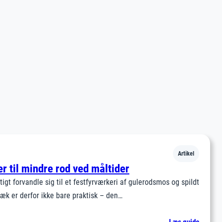
Artikel
 til mindre rod ved måltider
gt forvandle sig til et festfyrværkeri af gulerodsmos og spildt
k er derfor ikke bare praktisk – den…
: