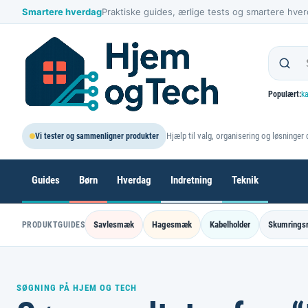
Spring
Smartere hverdag
Praktiske guides, ærlige tests og smartere hver
til
indhold
Populært:
k
Hjælp til valg, organisering og løsninger d
Vi tester og sammenligner produkter
Guides
Børn
Hverdag
Indretning
Teknik
Savlesmæk
Hagesmæk
Kabelholder
Skumrings
PRODUKTGUIDES
SØGNING PÅ HJEM OG TECH