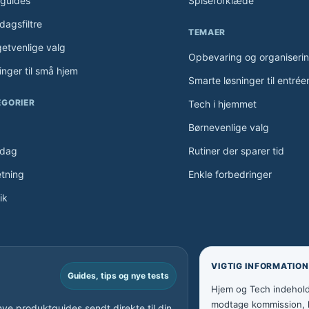
guides
Spiseforklæde
dagsfiltre
TEMAER
etvenlige valg
Opbevaring og organiseri
inger til små hjem
Smarte løsninger til entrée
EGORIER
Tech i hjemmet
Børnevenlige valg
rdag
Rutiner der sparer tid
etning
Enkle forbedringer
ik
VIGTIG INFORMATION
Guides, tips og nye tests
Hjem og Tech indeholder
modtage kommission, hv
nye produktguides sendt direkte til din