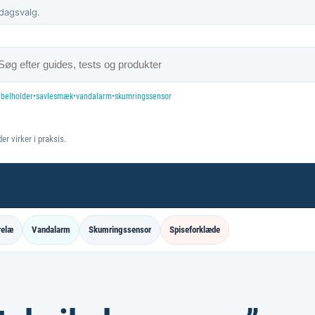
dagsvalg.
abelholder
•
savlesmæk
•
vandalarm
•
skumringssensor
er virker i praksis.
relæ
Vandalarm
Skumringssensor
Spiseforklæde