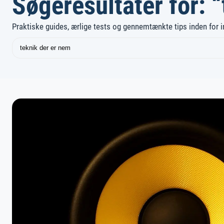
Søgeresultater for: 
Praktiske guides, ærlige tests og gennemtænkte tips inden for ind
Søg
igen