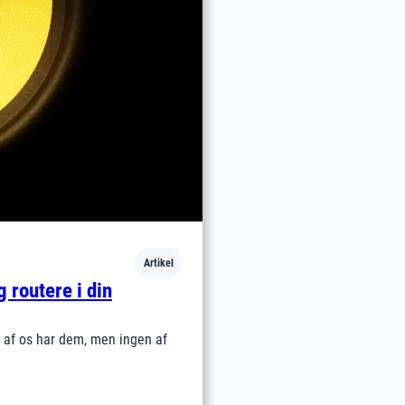
Artikel
g routere i din
e af os har dem, men ingen af