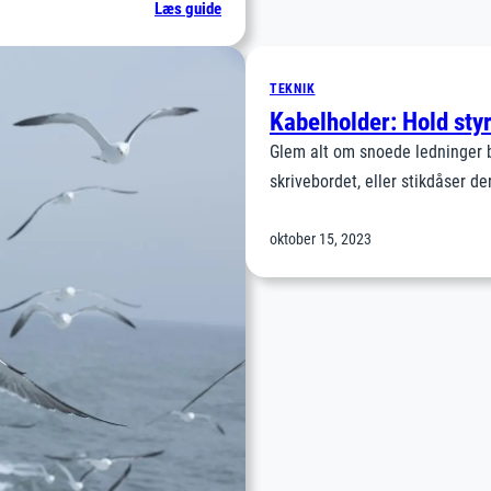
:
Læs guide
Skjul
teknikken:
Integrér
TEKNIK
højtalere,
Kabelholder: Hold styr
kabler
Glem alt om snoede ledninger 
og
skrivebordet, eller stikdåser d
routere
i
oktober 15, 2023
din
indretning