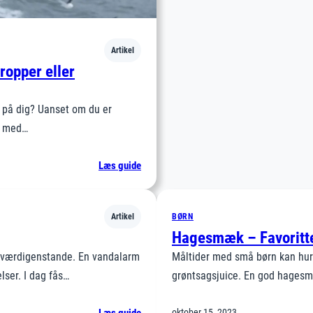
Artikel
ropper eller
e på dig? Uanset om du er
or med…
:
Læs guide
Kan
jeg
få
BØRN
Artikel
spiseforklæder
Hagesmæk – Favoritter
med
e værdigenstande. En vandalarm
Måltider med små børn kan hurti
justerbare
lser. I dag fås…
grøntsagsjuice. En god hagesmæ
stropper
eller
:
oktober 15, 2023