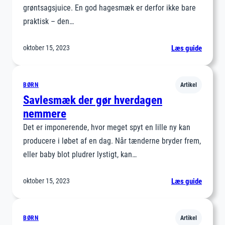
grøntsagsjuice. En god hagesmæk er derfor ikke bare
praktisk – den…
:
oktober 15, 2023
Læs guide
Hages
–
Favorit
BØRN
Artikel
til
Savlesmæk der gør hverdagen
mindre
nemmere
rod
Det er imponerende, hvor meget spyt en lille ny kan
ved
producere i løbet af en dag. Når tænderne bryder frem,
måltide
eller baby blot pludrer lystigt, kan…
:
oktober 15, 2023
Læs guide
Savles
der
gør
BØRN
Artikel