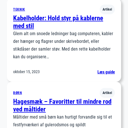
vedlige
jeg
TEKNIK
Artikel
mit
Kabelholder: Hold styr på kablerne
spisefo
med stil
bedst
Glem alt om snoede ledninger bag computeren, kabler
muligt?
der hænger og flagrer under skrivebordet, eller
stikdåser der samler støv. Med den rette kabelholder
kan du organisere…
:
oktober 15, 2023
Læs guide
Kabelho
Hold
styr
BØRN
Artikel
på
Hagesmæk – Favoritter til mindre rod
kablern
ved måltider
med
Måltider med små børn kan hurtigt forvandle sig til et
stil
festfyrværkeri af gulerodsmos og spildt