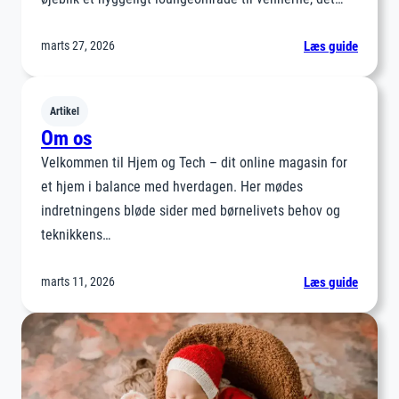
:
marts 27, 2026
Læs guide
Multifu
møbler:
Sådan
Artikel
skaber
Om os
du
Velkommen til Hjem og Tech – dit online magasin for
fleksibl
et hjem i balance med hverdagen. Her mødes
og
indretningens bløde sider med børnelivets behov og
forande
teknikkens…
rum
:
marts 11, 2026
Læs guide
Om
os