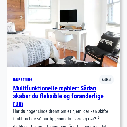
Guide
til
farver,
materia
og
tekstur
INDRETNING
Artikel
Multifunktionelle møbler: Sådan
skaber du fleksible og foranderlige
rum
Har du nogensinde drømt om et hjem, der kan skifte
funktion lige så hurtigt, som din hverdag gør? Ét
øjeblik et hyggeligt loungeområde til vennerne, det…