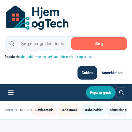
Spring
til
indhold
Søg
Populært:
kabelholder
•
savlesmæk
•
vandalarm
•
skumringssensor
Guides
Anmeldelser
Populær guide
Savlesmæk
Hagesmæk
Kabelholder
Skumringsrel
PRODUKTGUIDES