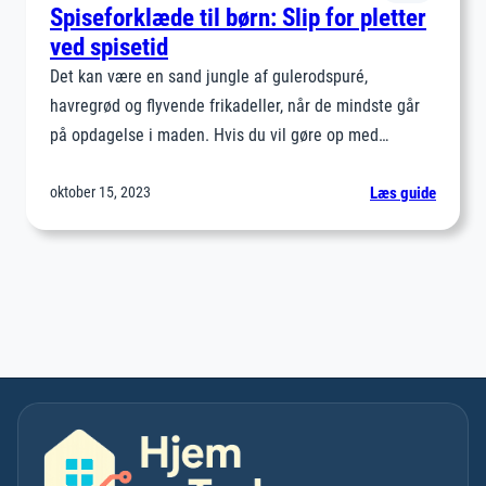
hverda
Spiseforklæde til børn: Slip for pletter
nemme
ved spisetid
Det kan være en sand jungle af gulerodspuré,
havregrød og flyvende frikadeller, når de mindste går
på opdagelse i maden. Hvis du vil gøre op med…
:
oktober 15, 2023
Læs guide
Spisefo
til
børn:
Slip
for
pletter
ved
spiseti