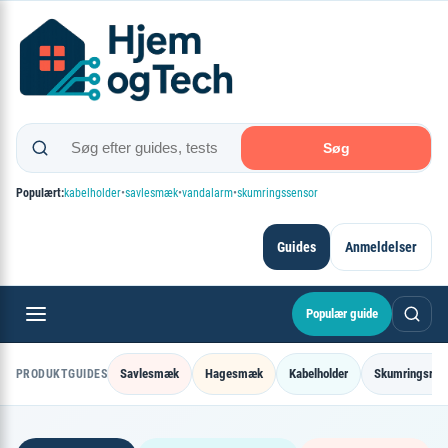
Spring
×
til
indhold
Søg
Populært:
kabelholder
•
savlesmæk
•
vandalarm
•
skumringssensor
Guides
Anmeldelser
Populær guide
Savlesmæk
Hagesmæk
Kabelholder
Skumringsrel
PRODUKTGUIDES