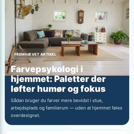
FREMHÆVET ARTIKEL
Farvepsykologi i
hjemmet: Paletter der
løfter humør og fokus
Sådan bruger du farver mere bevidst i stue,
arbejdsplads og familierum — uden at hjemmet føles
overdesignet.