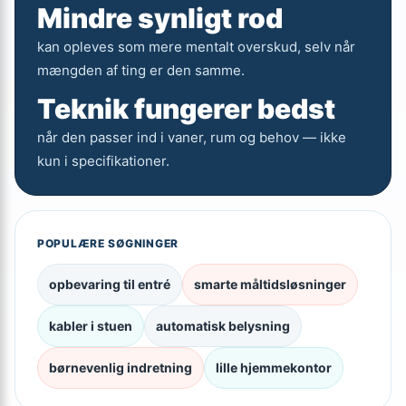
Mindre synligt rod
kan opleves som mere mentalt overskud, selv når
mængden af ting er den samme.
Teknik fungerer bedst
når den passer ind i vaner, rum og behov — ikke
kun i specifikationer.
POPULÆRE SØGNINGER
opbevaring til entré
smarte måltidsløsninger
kabler i stuen
automatisk belysning
børnevenlig indretning
lille hjemmekontor