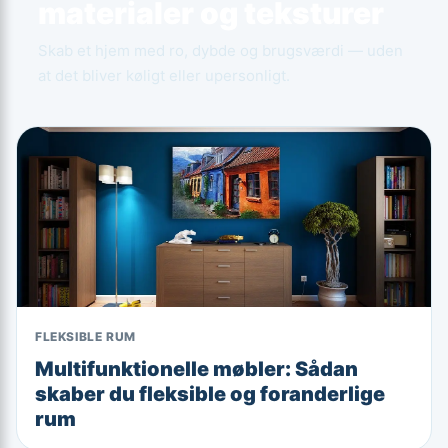
materialer og teksturer
Skab et hjem med ro, dybde og brugsværdi — uden
at det bliver køligt eller upersonligt.
FLEKSIBLE RUM
Multifunktionelle møbler: Sådan
skaber du fleksible og foranderlige
rum