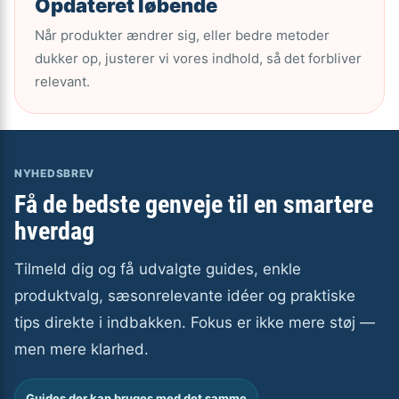
Opdateret løbende
Når produkter ændrer sig, eller bedre metoder
dukker op, justerer vi vores indhold, så det forbliver
relevant.
NYHEDSBREV
Få de bedste genveje til en smartere
hverdag
Tilmeld dig og få udvalgte guides, enkle
produktvalg, sæsonrelevante idéer og praktiske
tips direkte i indbakken. Fokus er ikke mere støj —
men mere klarhed.
Guides der kan bruges med det samme