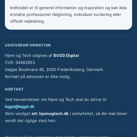
Indholdet er til generel information og inspiration og kan ikke
erstatte professionel rådgivning, individuel vurdering eller
officiel vejledning.
UDGIVERINFORMATION
Hjem og Tech udgives af
BGGD Digital
CVR: 34482853
Dalgas Boulevard 48, 2000 Frederiksberg, Danmark
Kontakt på adressen er ikke mulig.
KONTAKT
Ved henvendelser om Hjem og Tech skal du skrive til
bggd@bggd.dk
Skriv venligst
att: hjemogtech.dk
i emnefeltet, så din mail bliver
sendt det rigtige sted hen.