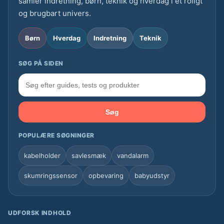
samler indretning, børn, teknik og hverdag i ét roligt
og brugbart univers.
Børn
Hverdag
Indretning
Teknik
SØG PÅ SIDEN
Søg
POPULÆRE SØGNINGER
kabelholder
savlesmæk
vandalarm
skumringssensor
opbevaring
babyudstyr
UDFORSK INDHOLD