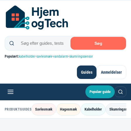
Spring
til
indhold
Søg
Populært:
kabelholder
•
savlesmæk
•
vandalarm
•
skumringssensor
Guides
Anmeldelser
Populær guide
Savlesmæk
Hagesmæk
Kabelholder
Skumringsrel
PRODUKTGUIDES